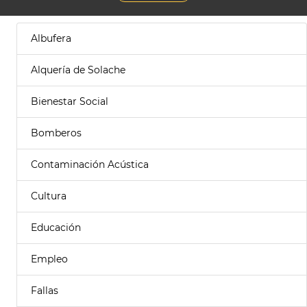
Albufera
Alquería de Solache
Bienestar Social
Bomberos
Contaminación Acústica
Cultura
Educación
Empleo
Fallas