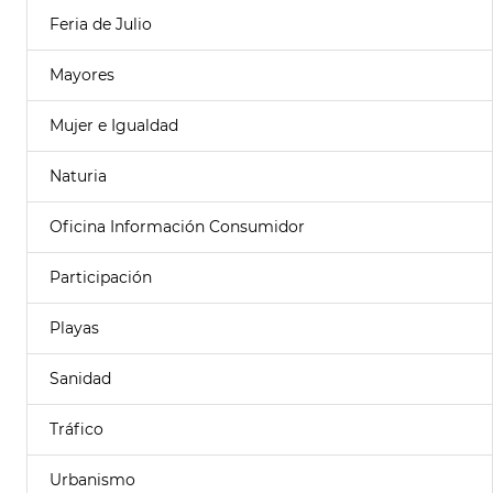
Feria de Julio
Mayores
Mujer e Igualdad
Naturia
Oficina Información Consumidor
Participación
Playas
Sanidad
Tráfico
Urbanismo