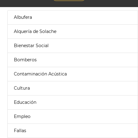
Albufera
Alquería de Solache
Bienestar Social
Bomberos
Contaminación Acústica
Cultura
Educación
Empleo
Fallas