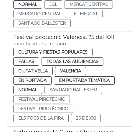
NORMAL
JGL
MERCAT CENTRAL
MERCADO CENTRAL
EL MERCAT
SANTIAGO BALLESTER
Festival pirotècnic València. 25 del XXI
modificado hace 1 año
CULTURA Y FIESTAS POPULARES
FALLAS
TODAS LAS AUDIENCIAS
CIUTAT VELLA
VALENCIA
EN PORTADA
EN PORTADA TEMÁTICA
NORMAL
SANTIAGO BALLESTER
FESTIVAL PIROTÈCNIC
FESTIVAL PIROTÉCNICO
ELS FOCS DE LA FIRA
25 DE XXI
Sorteig mascletà Corpus Christi balcó Ajuntament de València