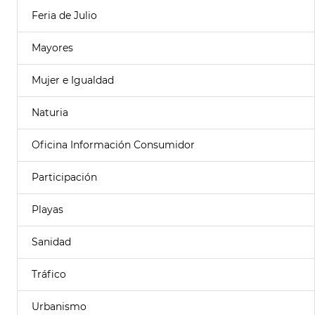
Feria de Julio
Mayores
Mujer e Igualdad
Naturia
Oficina Información Consumidor
Participación
Playas
Sanidad
Tráfico
Urbanismo