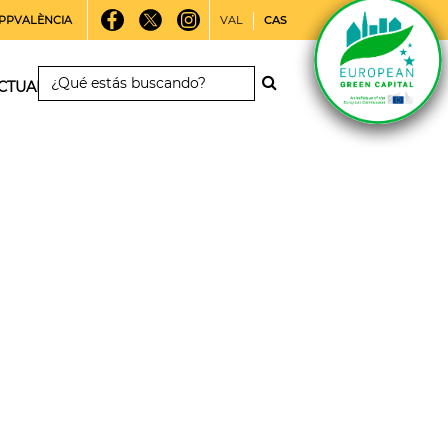
PPVALÈNCIA
VAL
CAS
CTUALIDAD