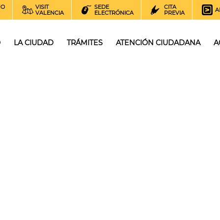
NO
VISIT
SEDE
CITA
A
VALENCIA
ELECTRÓNICA
PREVIA
O
LA CIUDAD
TRÁMITES
ATENCIÓN CIUDADANA
A