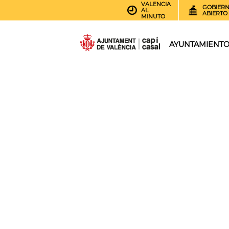
VALENCIA
GOBIER
AL
ABIERTO
MINUTO
AYUNTAMIENT