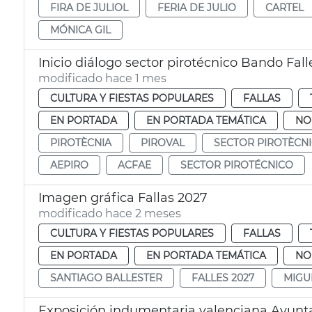
FIRA DE JULIOL
FERIA DE JULIO
CARTEL
MÓNICA GIL
Inicio diálogo sector pirotécnico Bando Fall
modificado hace 1 mes
CULTURA Y FIESTAS POPULARES
FALLAS
EN PORTADA
EN PORTADA TEMÁTICA
NO
PIROTÈCNIA
PIROVAL
SECTOR PIROTÈCN
AEPIRO
ACFAE
SECTOR PIROTÉCNICO
Imagen gráfica Fallas 2027
modificado hace 2 meses
CULTURA Y FIESTAS POPULARES
FALLAS
EN PORTADA
EN PORTADA TEMÁTICA
NO
SANTIAGO BALLESTER
FALLES 2027
MIGU
Exposición indumentaria valenciana Ayunt