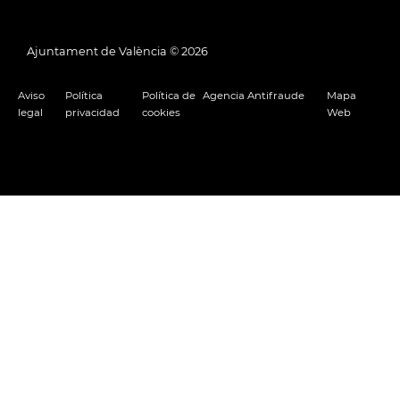
Ajuntament de València ©
2026
Aviso
Política
Política de
Agencia Antifraude
Mapa
legal
privacidad
cookies
Web