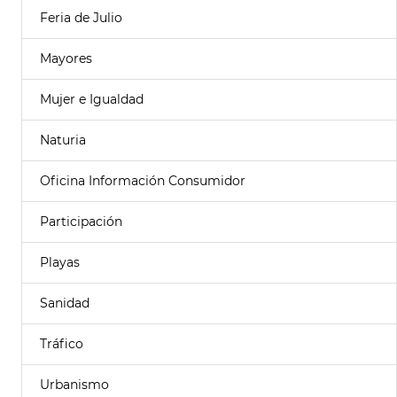
Feria de Julio
Mayores
Mujer e Igualdad
Naturia
Oficina Información Consumidor
Participación
Playas
Sanidad
Tráfico
Urbanismo