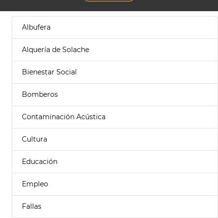
Albufera
Alquería de Solache
Bienestar Social
Bomberos
Contaminación Acústica
Cultura
Educación
Empleo
Fallas