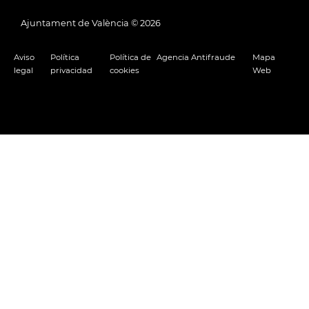
Ajuntament de València ©
2026
Aviso
Política
Política de
Agencia Antifraude
Mapa
legal
privacidad
cookies
Web