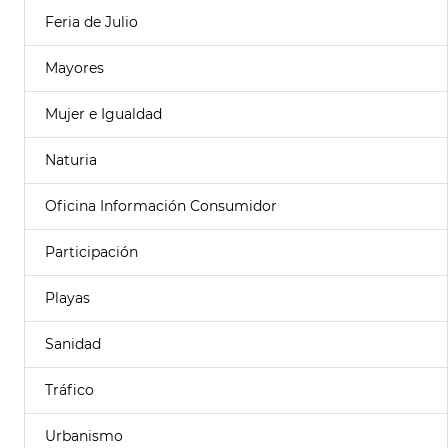
Feria de Julio
Mayores
Mujer e Igualdad
Naturia
Oficina Información Consumidor
Participación
Playas
Sanidad
Tráfico
Urbanismo