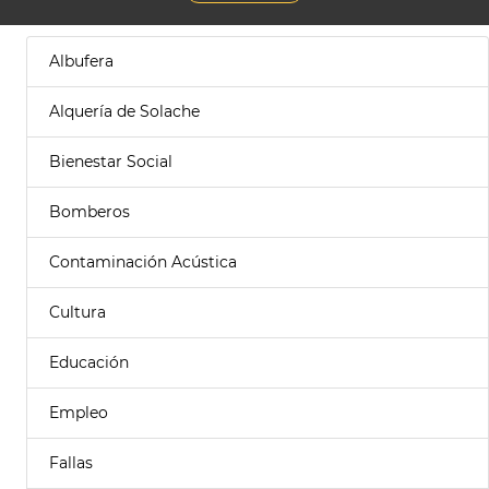
Albufera
Alquería de Solache
Bienestar Social
Bomberos
Contaminación Acústica
Cultura
Educación
Empleo
Fallas