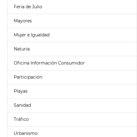
Feria de Julio
Mayores
Mujer e Igualdad
Naturia
Oficina Información Consumidor
Participación
Playas
Sanidad
Tráfico
Urbanismo