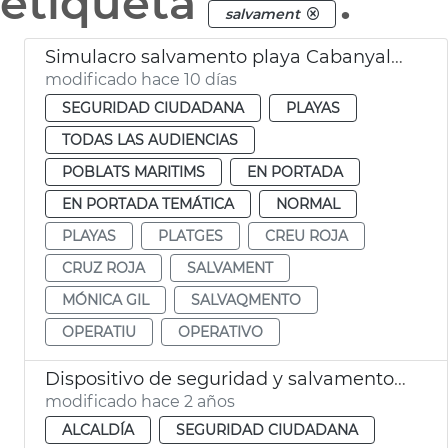
etiqueta
.
salvament
Simulacro salvamento playa Cabanyal València
modificado hace 10 días
SEGURIDAD CIUDADANA
PLAYAS
TODAS LAS AUDIENCIAS
POBLATS MARITIMS
EN PORTADA
EN PORTADA TEMÁTICA
NORMAL
PLAYAS
PLATGES
CREU ROJA
CRUZ ROJA
SALVAMENT
MÓNICA GIL
SALVAQMENTO
OPERATIU
OPERATIVO
Dispositivo de seguridad y salvamento en playas
modificado hace 2 años
ALCALDÍA
SEGURIDAD CIUDADANA