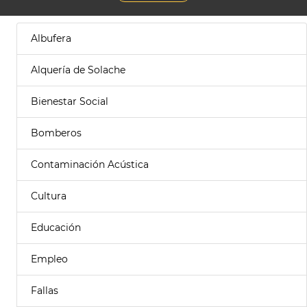
Albufera
Alquería de Solache
Bienestar Social
Bomberos
Contaminación Acústica
Cultura
Educación
Empleo
Fallas