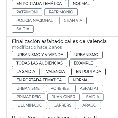
EN PORTADA TEMÁTICA
NORMAL
PATRIMONI
PATRIMONIO
POLICIA NACIONAL
GRAN VIA
SAÏDIA
Finalización asfaltado calles de València
modificado hace 2 años
URBANISMO Y VIVIENDA
URBANISMO
TODAS LAS AUDIENCIAS
EIXAMPLE
LA SAIDIA
VALENCIA
EN PORTADA
EN PORTADA TEMÁTICA
NORMAL
URBANISME
VORERES
ASFALTAT
PRIMAT REIG
JUAN GINER
SAÏDIA
IL·LUMINACIÓ
CARRERS
ARAGÓ
Pleno. Suspensión licencias la Guatla