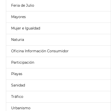
Feria de Julio
Mayores
Mujer e Igualdad
Naturia
Oficina Información Consumidor
Participación
Playas
Sanidad
Tráfico
Urbanismo