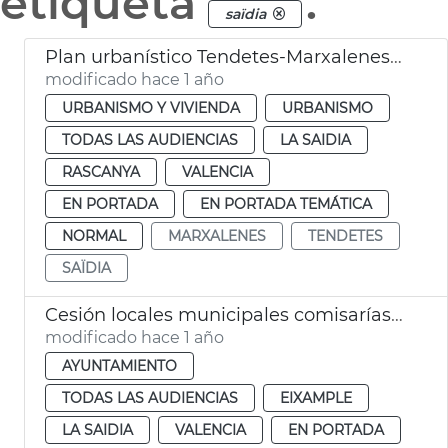
etiqueta
.
saïdia
Plan urbanístico Tendetes-Marxalenes-Saïdia
modificado hace 1 año
URBANISMO Y VIVIENDA
URBANISMO
TODAS LAS AUDIENCIAS
LA SAIDIA
RASCANYA
VALENCIA
EN PORTADA
EN PORTADA TEMÁTICA
NORMAL
MARXALENES
TENDETES
SAÏDIA
Cesión locales municipales comisarías Policía Nacional València
modificado hace 1 año
AYUNTAMIENTO
TODAS LAS AUDIENCIAS
EIXAMPLE
LA SAIDIA
VALENCIA
EN PORTADA