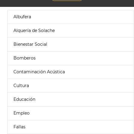
Albufera
Alquería de Solache
Bienestar Social
Bomberos
Contaminación Acústica
Cultura
Educación
Empleo
Fallas