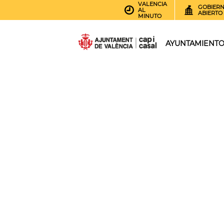
VALENCIA
GOBIER
AL
ABIERTO
MINUTO
AYUNTAMIENT