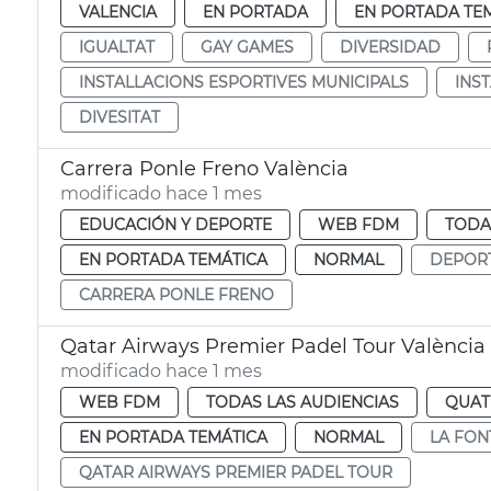
VALENCIA
EN PORTADA
EN PORTADA TE
IGUALTAT
GAY GAMES
DIVERSIDAD
INSTALLACIONS ESPORTIVES MUNICIPALS
INS
DIVESITAT
Carrera Ponle Freno València
modificado hace 1 mes
EDUCACIÓN Y DEPORTE
WEB FDM
TODA
EN PORTADA TEMÁTICA
NORMAL
DEPOR
CARRERA PONLE FRENO
Qatar Airways Premier Padel Tour València
modificado hace 1 mes
WEB FDM
TODAS LAS AUDIENCIAS
QUAT
EN PORTADA TEMÁTICA
NORMAL
LA FON
QATAR AIRWAYS PREMIER PADEL TOUR