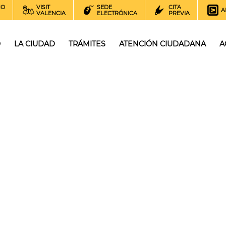
NO
VISIT
SEDE
CITA
A
VALENCIA
ELECTRÓNICA
PREVIA
O
LA CIUDAD
TRÁMITES
ATENCIÓN CIUDADANA
A