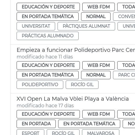
EDUCACIÓN Y DEPORTE
WEB FDM
TODA
EN PORTADA TEMÁTICA
NORMAL
CONVE
UNIVERSITAT
PÀCTIQUES ALUMNAT
UNIV
PRÁCTICAS ALUMNADO
Empieza a funcionar Polideportivo Parc Cen
modificado hace 11 días
EDUCACIÓN Y DEPORTE
WEB FDM
TODA
EN PORTADA TEMÁTICA
NORMAL
PARC C
POLIDEPORTIVO
ROCÍO GIL
XVI Open La Malva Vòlei Playa a València
modificado hace 17 días
EDUCACIÓN Y DEPORTE
WEB FDM
TODA
EN PORTADA
EN PORTADA TEMÁTICA
NO
ESPORT
ROCÍO GIL
MALVAROSA