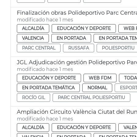
Finalización obras Polideportivo Parc Centr
modificado hace 1 mes
ALCALDÍA
EDUCACIÓN Y DEPORTE
WEB 
VALENCIA
EN PORTADA
EN PORTADA TE
PARC CENTRAL
RUSSAFA
POLIESPORTIU
JGL Adjudicación gestión Polideportivo Par
modificado hace 1 mes
EDUCACIÓN Y DEPORTE
WEB FDM
TODA
EN PORTADA TEMÁTICA
NORMAL
ESPOR
ROCÍO GIL
PARC CENTRAL POLIESPORTIU
Ampliación Circuito València Ciutat del Ru
modificado hace 1 mes
ALCALDÍA
EDUCACIÓN Y DEPORTE
VALE