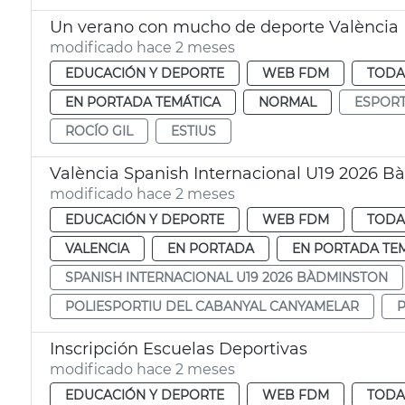
Un verano con mucho de deporte València
modificado hace 2 meses
EDUCACIÓN Y DEPORTE
WEB FDM
TODA
EN PORTADA TEMÁTICA
NORMAL
ESPOR
ROCÍO GIL
ESTIUS
València Spanish Internacional U19 2026 
modificado hace 2 meses
EDUCACIÓN Y DEPORTE
WEB FDM
TODA
VALENCIA
EN PORTADA
EN PORTADA TE
SPANISH INTERNACIONAL U19 2026 BÀDMINSTON
POLIESPORTIU DEL CABANYAL CANYAMELAR
Inscripción Escuelas Deportivas
modificado hace 2 meses
EDUCACIÓN Y DEPORTE
WEB FDM
TODA