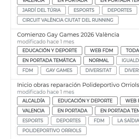
VALENCIA
EN PORTADA
EN PORTADA TE
JARDÍ DEL TÚRIA
ESPORTS
DEPORTES
CIRCUIT VALÈNCIA CIUTAT DEL RUNNING
Comienzo Gay Games 2026 València
modificado hace 1 mes
EDUCACIÓN Y DEPORTE
WEB FDM
TODA
EN PORTADA TEMÁTICA
NORMAL
IGUAL
FDM
GAY GAMES
DIVERSITAT
DIVER
Inicio obras reparación Polideportivo Orriol
modificado hace 1 mes
ALCALDÍA
EDUCACIÓN Y DEPORTE
WEB 
VALENCIA
EN PORTADA
EN PORTADA TE
ESPORTS
DEPORTES
FDM
LA SAÏDI
POLIDEPORTIVO ORRIOLS