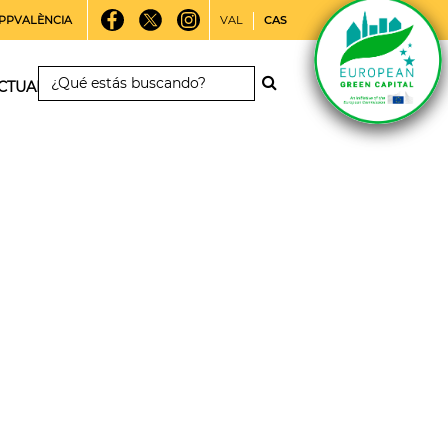
PPVALÈNCIA
VAL
CAS
CTUALIDAD