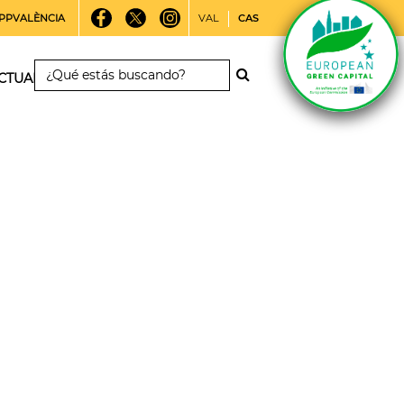
PPVALÈNCIA
VAL
CAS
CTUALIDAD