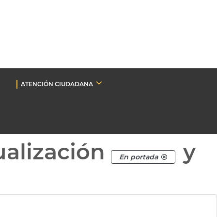
ATENCIÓN CIUDADANA
ualización
y
En portada