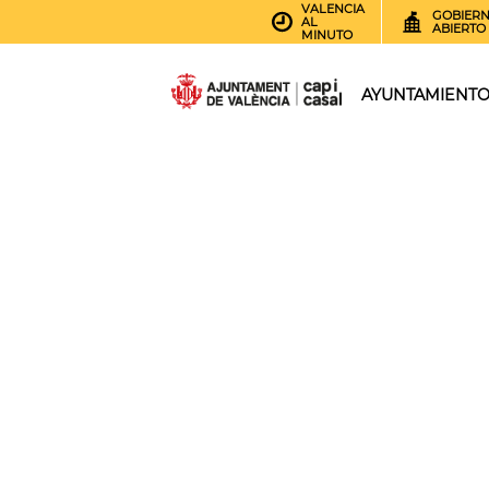
VALENCIA
GOBIER
AL
ABIERTO
MINUTO
AYUNTAMIENT