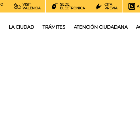
NO
VISIT
SEDE
CITA
A
VALENCIA
ELECTRÓNICA
PREVIA
O
LA CIUDAD
TRÁMITES
ATENCIÓN CIUDADANA
A