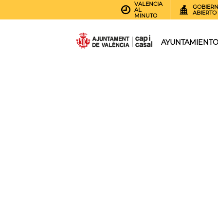
VALENCIA
GOBIER
AL
ABIERTO
MINUTO
AYUNTAMIENT