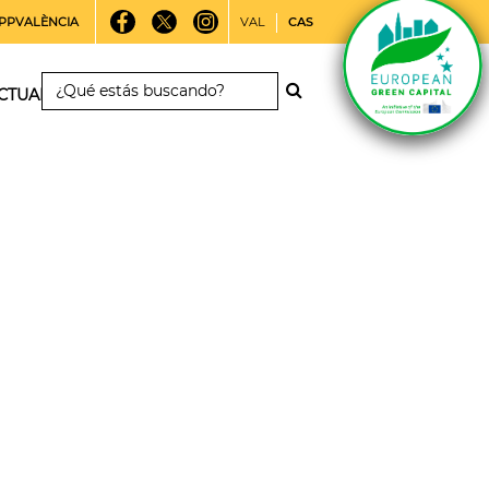
PPVALÈNCIA
VAL
CAS
CTUALIDAD