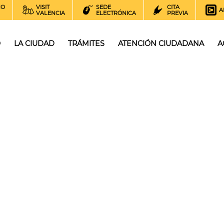
NO
VISIT
SEDE
CITA
A
VALENCIA
ELECTRÓNICA
PREVIA
O
LA CIUDAD
TRÁMITES
ATENCIÓN CIUDADANA
A