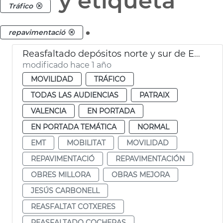
y etiqueta
Tráfico
.
repavimentació
Reasfaltado depósitos norte y sur de EMT
modificado hace 1 año
MOVILIDAD
TRÁFICO
TODAS LAS AUDIENCIAS
PATRAIX
VALENCIA
EN PORTADA
EN PORTADA TEMÁTICA
NORMAL
EMT
MOBILITAT
MOVILIDAD
REPAVIMENTACIÓ
REPAVIMENTACIÓN
OBRES MILLORA
OBRAS MEJORA
JESÚS CARBONELL
REASFALTAT COTXERES
REASFALTADO COCHERAS