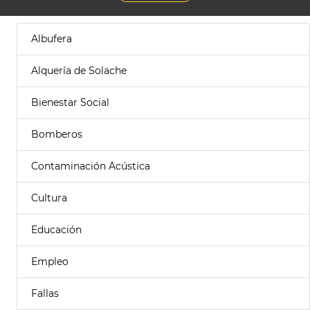
Albufera
Alquería de Solache
Bienestar Social
Bomberos
Contaminación Acústica
Cultura
Educación
Empleo
Fallas