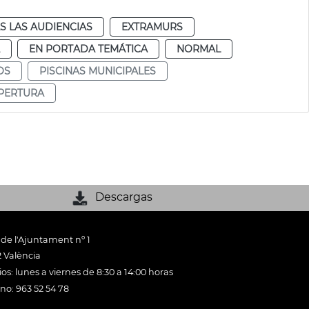
S LAS AUDIENCIAS
EXTRAMURS
EN PORTADA TEMÁTICA
NORMAL
OS
PISCINAS MUNICIPALES
PERTURA
Descargas
 de l'Ajuntament nº 1
 València
os: lunes a viernes de 8:30 a 14:00 horas
ono: 963 52 54 78