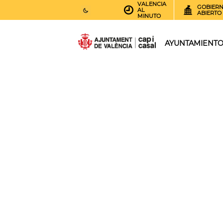
VALENCIA
GOBIER
AL
ABIERTO
MINUTO
26
AEMET.GRADOS
AYUNTAMIENT