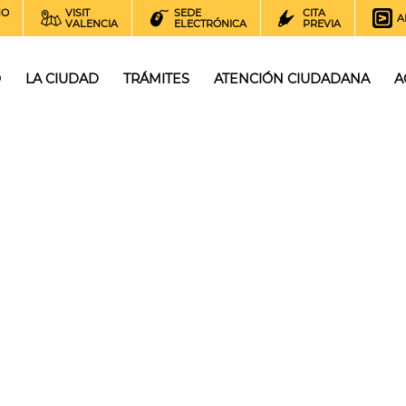
NO
VISIT
SEDE
CITA
A
VALENCIA
ELECTRÓNICA
PREVIA
O
LA CIUDAD
TRÁMITES
ATENCIÓN CIUDADANA
A