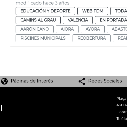
modificado hace 3 años
EDUCACIÓN Y DEPORTE
WEB FDM
TODA
CAMINS AL GRAU
VALENCIA
EN PORTADA
AARÓN CANO
AIORA
AYORA
ABAST
PISCINES MUNICIPALS
REOBERTURA
REA
Páginas de Interés
Redes Sociales
Plaça
46002
Horari
Teléf