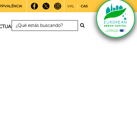
PPVALÈNCIA
VAL
CAS
CTUALIDAD