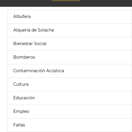
Albufera
Alquería de Solache
Bienestar Social
Bomberos
Contaminación Acústica
Cultura
Educación
Empleo
Fallas