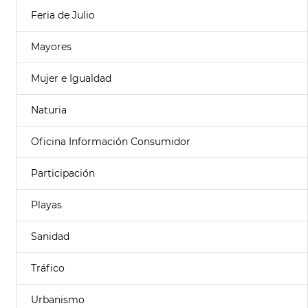
Feria de Julio
Mayores
Mujer e Igualdad
Naturia
Oficina Información Consumidor
Participación
Playas
Sanidad
Tráfico
Urbanismo