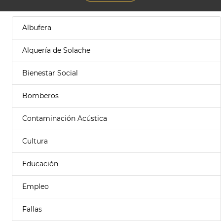
Albufera
Alquería de Solache
Bienestar Social
Bomberos
Contaminación Acústica
Cultura
Educación
Empleo
Fallas