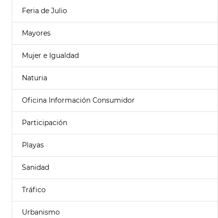
Feria de Julio
Mayores
Mujer e Igualdad
Naturia
Oficina Información Consumidor
Participación
Playas
Sanidad
Tráfico
Urbanismo