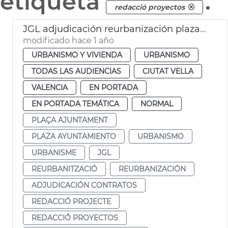
etiqueta
.
redacció proyectos
JGL adjudicación reurbanización plaza Ajuntament
modificado hace 1 año
URBANISMO Y VIVIENDA
URBANISMO
TODAS LAS AUDIENCIAS
CIUTAT VELLA
VALENCIA
EN PORTADA
EN PORTADA TEMÁTICA
NORMAL
PLAÇA AJUNTAMENT
PLAZA AYUNTAMIENTO
URBANISMO
URBANISME
JGL
REURBANITZACIÓ
REURBANIZACIÓN
ADJUDICACIÓN CONTRATOS
REDACCIÓ PROJECTE
REDACCIÓ PROYECTOS