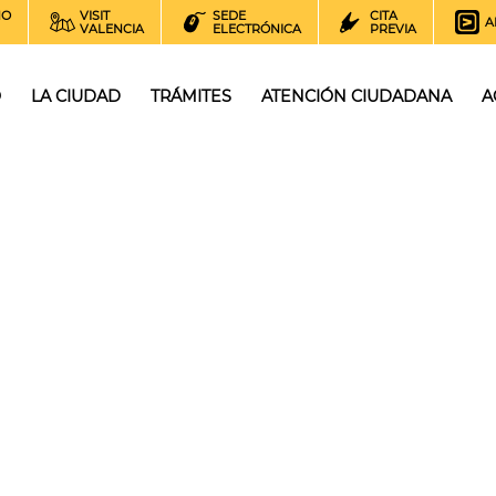
NO
VISIT
SEDE
CITA
A
VALENCIA
ELECTRÓNICA
PREVIA
O
LA CIUDAD
TRÁMITES
ATENCIÓN CIUDADANA
A