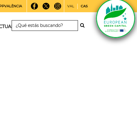
PPVALÈNCIA
VAL
CAS
CTUALIDAD