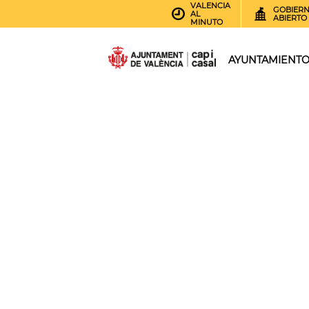
VALENCIA
GOBIER
AL
ABIERTO
MINUTO
AYUNTAMIENT