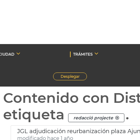
CIUDAD
TRÁMITES
Desplegar
Contenido con Dist
etiqueta
.
redacció projecte
JGL adjudicación reurbanización plaza Aj
modificado hace 1 año