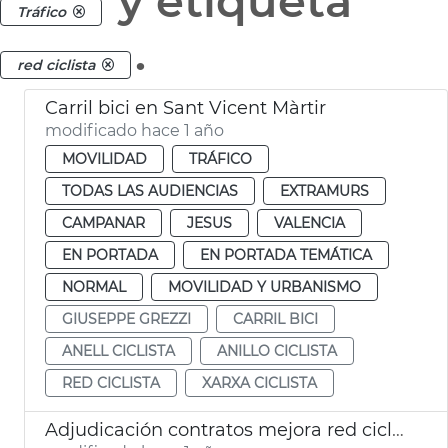
y etiqueta
Tráfico
.
red ciclista
Carril bici en Sant Vicent Màrtir
modificado hace 1 año
MOVILIDAD
TRÁFICO
TODAS LAS AUDIENCIAS
EXTRAMURS
CAMPANAR
JESUS
VALENCIA
EN PORTADA
EN PORTADA TEMÁTICA
NORMAL
MOVILIDAD Y URBANISMO
GIUSEPPE GREZZI
CARRIL BICI
ANELL CICLISTA
ANILLO CICLISTA
RED CICLISTA
XARXA CICLISTA
Adjudicación contratos mejora red ciclista en 4 distritos