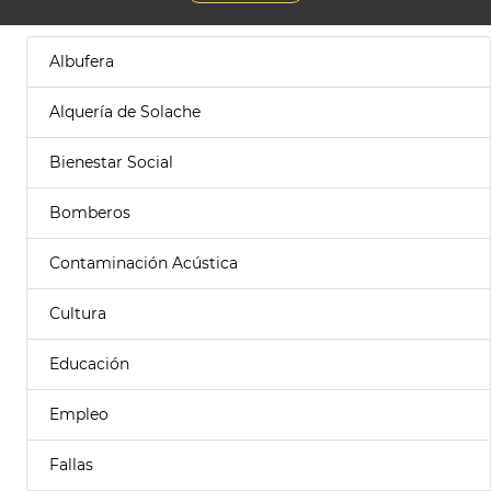
Albufera
Alquería de Solache
Bienestar Social
Bomberos
Contaminación Acústica
Cultura
Educación
Empleo
Fallas