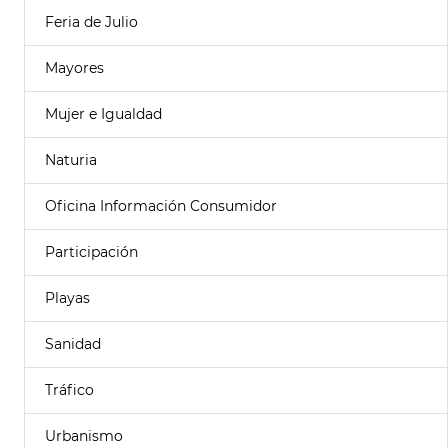
Feria de Julio
Mayores
Mujer e Igualdad
Naturia
Oficina Información Consumidor
Participación
Playas
Sanidad
Tráfico
Urbanismo