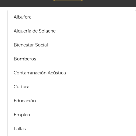
Albufera
Alquería de Solache
Bienestar Social
Bomberos
Contaminación Acústica
Cultura
Educación
Empleo
Fallas