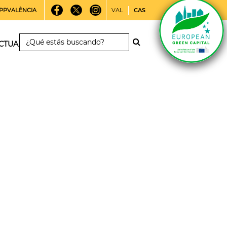
PPVALÈNCIA
VAL
CAS
CTUALIDAD