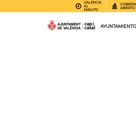
VALENCIA
GOBIER
AL
ABIERTO
MINUTO
AYUNTAMIENT