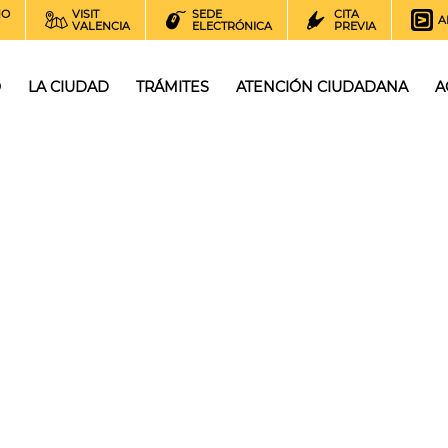
NO
VISIT
SEDE
CITA
A
VALENCIA
ELECTRÓNICA
PREVIA
O
LA CIUDAD
TRÁMITES
ATENCIÓN CIUDADANA
A