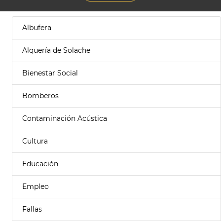
Albufera
Alquería de Solache
Bienestar Social
Bomberos
Contaminación Acústica
Cultura
Educación
Empleo
Fallas