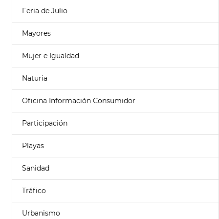
Feria de Julio
Mayores
Mujer e Igualdad
Naturia
Oficina Información Consumidor
Participación
Playas
Sanidad
Tráfico
Urbanismo