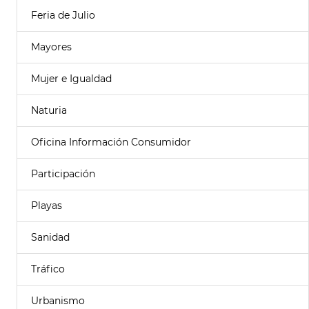
Feria de Julio
Mayores
Mujer e Igualdad
Naturia
Oficina Información Consumidor
Participación
Playas
Sanidad
Tráfico
Urbanismo