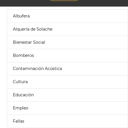
Albufera
Alquería de Solache
Bienestar Social
Bomberos
Contaminación Acústica
Cultura
Educación
Empleo
Fallas