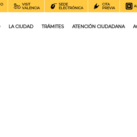
NO
VISIT
SEDE
CITA
A
VALENCIA
ELECTRÓNICA
PREVIA
O
LA CIUDAD
TRÁMITES
ATENCIÓN CIUDADANA
A