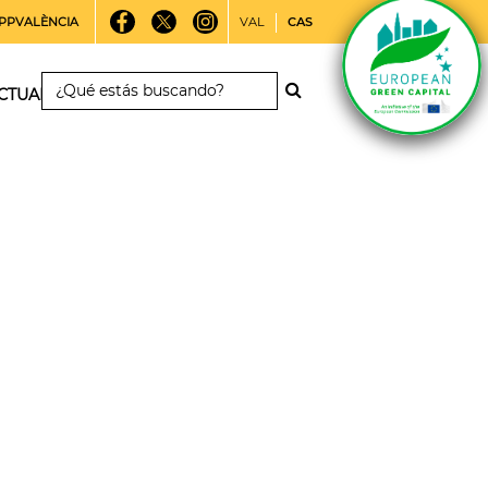
PPVALÈNCIA
VAL
CAS
CTUALIDAD