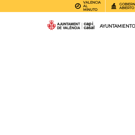
VALENCIA
GOBIER
AL
ABIERTO
MINUTO
AYUNTAMIENT