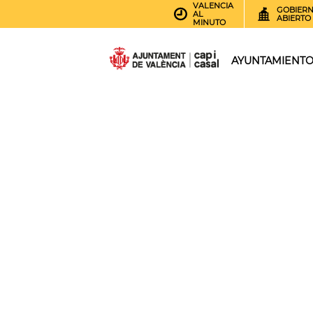
VALENCIA
GOBIER
AL
ABIERTO
MINUTO
AYUNTAMIENT