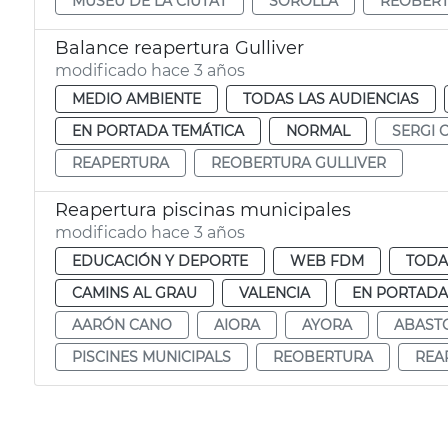
MUSEU DE LA CIUTAT
SOROLLA
REOBER
Balance reapertura Gulliver
modificado hace 3 años
MEDIO AMBIENTE
TODAS LAS AUDIENCIAS
EN PORTADA TEMÁTICA
NORMAL
SERGI 
REAPERTURA
REOBERTURA GULLIVER
Reapertura piscinas municipales
modificado hace 3 años
EDUCACIÓN Y DEPORTE
WEB FDM
TODA
CAMINS AL GRAU
VALENCIA
EN PORTADA
AARÓN CANO
AIORA
AYORA
ABAST
PISCINES MUNICIPALS
REOBERTURA
REA