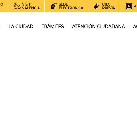
NO
VISIT
SEDE
CITA
A
VALENCIA
ELECTRÓNICA
PREVIA
O
LA CIUDAD
TRÁMITES
ATENCIÓN CIUDADANA
A