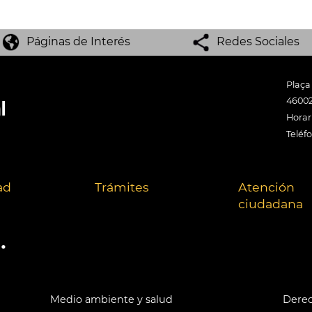
Páginas de Interés
Redes Sociales
Plaça
46002
Horari
Teléf
ad
Trámites
Atención
ciudadana
.
Medio ambiente y salud
Derec