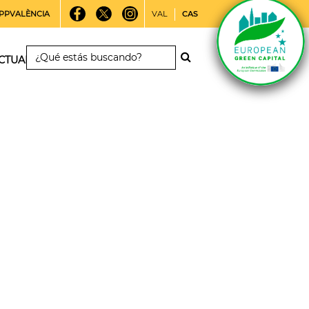
PPVALÈNCIA
VAL
CAS
CTUALIDAD