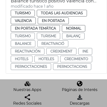
Balance turístico positivo València con un 10 % más de pernoctaciones en 2024
modificado hace 1 año
TURISMO
TODAS LAS AUDIENCIAS
VALENCIA
EN PORTADA
EN PORTADA TEMÁTICA
NORMAL
TURISMO
TURISME
BALANÇ
BALANCE
REACTIVACIÓ
REACTIVACIÓN
CREIXEMENT
INE
HOTELS
HOTELES
CRECIMIENTO
PERNOCTACIONES
PERNOCTACIONS
Nuestras Apps
Páginas de Interés
Redes Sociales
Descargas