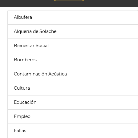
Albufera
Alquería de Solache
Bienestar Social
Bomberos
Contaminación Acústica
Cultura
Educación
Empleo
Fallas