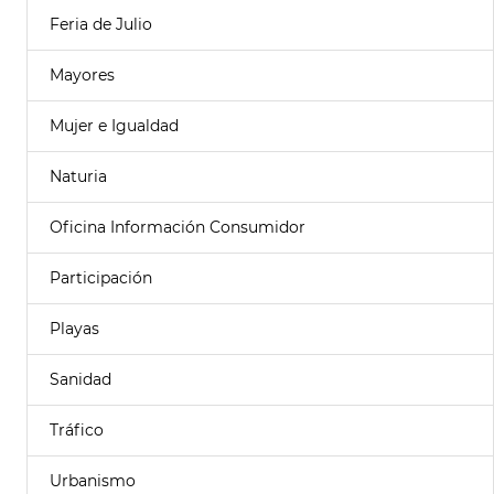
Feria de Julio
Mayores
Mujer e Igualdad
Naturia
Oficina Información Consumidor
Participación
Playas
Sanidad
Tráfico
Urbanismo