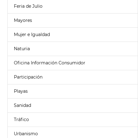
Feria de Julio
Mayores
Mujer e Igualdad
Naturia
Oficina Información Consumidor
Participación
Playas
Sanidad
Tráfico
Urbanismo