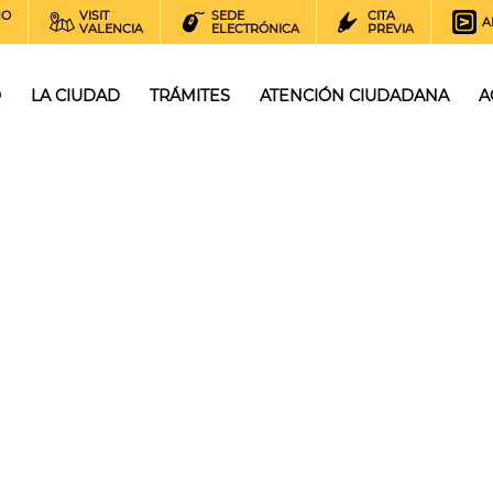
NO
VISIT
SEDE
CITA
A
VALENCIA
ELECTRÓNICA
PREVIA
O
LA CIUDAD
TRÁMITES
ATENCIÓN CIUDADANA
A