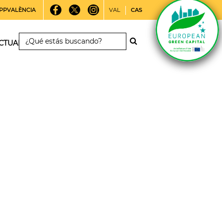
PPVALÈNCIA
VAL
CAS
CTUALIDAD