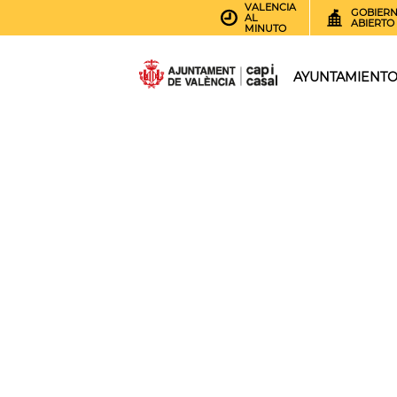
VALENCIA
GOBIER
AL
ABIERTO
MINUTO
AYUNTAMIENT