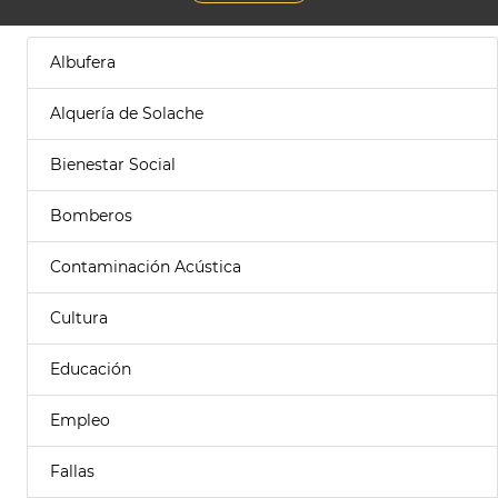
Albufera
Alquería de Solache
Bienestar Social
Bomberos
Contaminación Acústica
Cultura
Educación
Empleo
Fallas