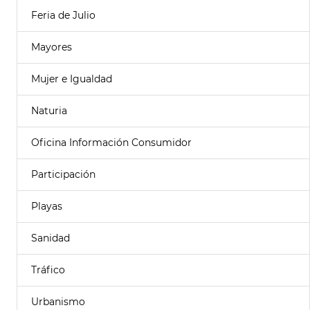
Feria de Julio
Mayores
Mujer e Igualdad
Naturia
Oficina Información Consumidor
Participación
Playas
Sanidad
Tráfico
Urbanismo