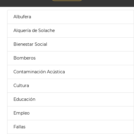
Albufera
Alquería de Solache
Bienestar Social
Bomberos
Contaminación Acústica
Cultura
Educación
Empleo
Fallas