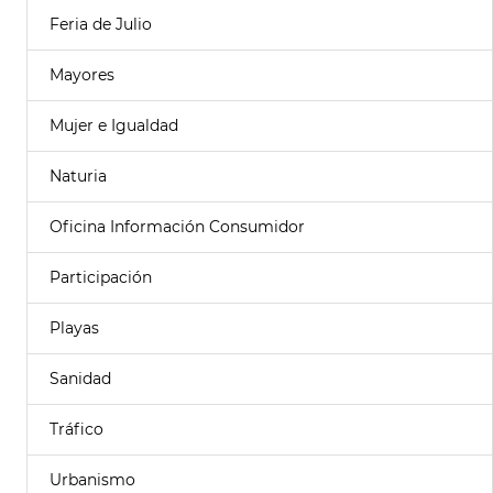
Feria de Julio
Mayores
Mujer e Igualdad
Naturia
Oficina Información Consumidor
Participación
Playas
Sanidad
Tráfico
Urbanismo