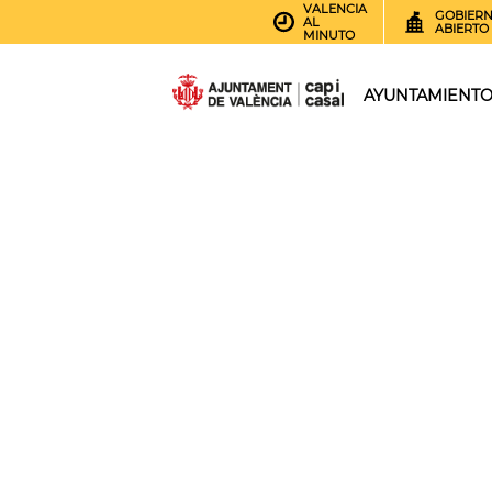
VALENCIA
GOBIER
AL
ABIERTO
MINUTO
AYUNTAMIENT