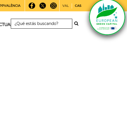
PPVALÈNCIA
VAL
CAS
CTUALIDAD