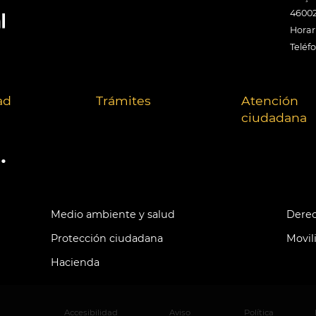
46002
Horari
Teléf
ad
Trámites
Atención
ciudadana
.
Medio ambiente y salud
Derec
Protección ciudadana
Movil
Hacienda
Accesibilidad
Aviso
Política