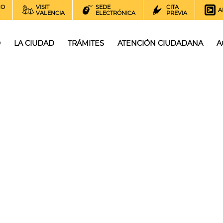
NO
VISIT
SEDE
CITA
A
VALENCIA
ELECTRÓNICA
PREVIA
O
LA CIUDAD
TRÁMITES
ATENCIÓN CIUDADANA
A