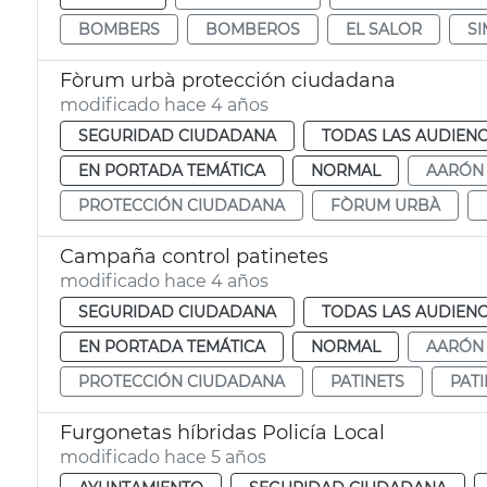
BOMBERS
BOMBEROS
EL SALOR
SI
Fòrum urbà protección ciudadana
modificado hace 4 años
SEGURIDAD CIUDADANA
TODAS LAS AUDIENC
EN PORTADA TEMÁTICA
NORMAL
AARÓN
PROTECCIÓN CIUDADANA
FÒRUM URBÀ
Campaña control patinetes
modificado hace 4 años
SEGURIDAD CIUDADANA
TODAS LAS AUDIENC
EN PORTADA TEMÁTICA
NORMAL
AARÓN
PROTECCIÓN CIUDADANA
PATINETS
PAT
Furgonetas híbridas Policía Local
modificado hace 5 años