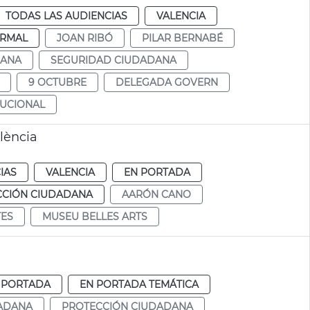
TODAS LAS AUDIENCIAS
VALENCIA
RMAL
JOAN RIBÓ
PILAR BERNABÉ
DANA
SEGURIDAD CIUDADANA
9 OCTUBRE
DELEGADA GOVERN
TUCIONAL
lència
IAS
VALENCIA
EN PORTADA
CCIÓN CIUDADANA
AARÓN CANO
TES
MUSEU BELLES ARTS
 PORTADA
EN PORTADA TEMÁTICA
TADANA
PROTECCIÓN CIUDADANA