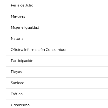
Feria de Julio
Mayores
Mujer e Igualdad
Naturia
Oficina Información Consumidor
Participación
Playas
Sanidad
Tráfico
Urbanismo