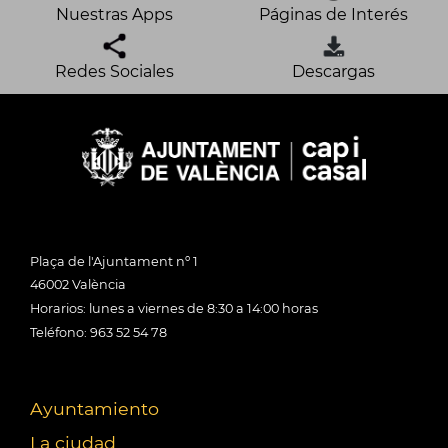
Nuestras Apps
Páginas de Interés
Redes Sociales
Descargas
Plaça de l'Ajuntament nº 1
46002 València
Horarios: lunes a viernes de 8:30 a 14:00 horas
Teléfono: 963 52 54 78
Ayuntamiento
La ciudad