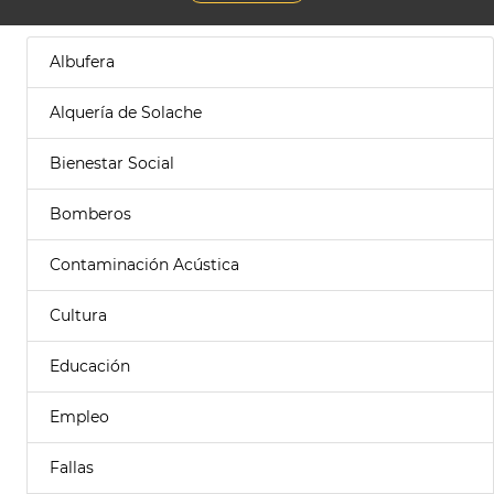
Albufera
Alquería de Solache
Bienestar Social
Bomberos
Contaminación Acústica
Cultura
Educación
Empleo
Fallas