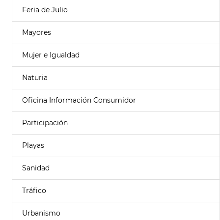
Feria de Julio
Mayores
Mujer e Igualdad
Naturia
Oficina Información Consumidor
Participación
Playas
Sanidad
Tráfico
Urbanismo