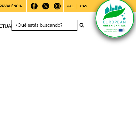
PPVALÈNCIA
VAL
CAS
CTUALIDAD