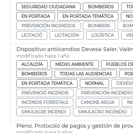
SEGURIDAD CIUDADANA
BOMBEROS
TO
EN PORTADA
EN PORTADA TEMÁTICA
NO
PREVENCIÓN INCENDIOS
BOMBERS
BOM
LICITACIÓ
LICITACIÓN
LOGÍSTICA
VE
Dispositivo antiicendios Devesa-Saler. Valè
modificado hace 1 año
ALCALDÍA
MEDIO AMBIENTE
PUEBLOS DE
BOMBEROS
TODAS LAS AUDIENCIAS
POB
EN PORTADA TEMÁTICA
NORMAL
DEVES
PREVENCIÓ INCENDIS
PREVENCIÓN INCENDIO
INCENDIS FORESTALS
CANONS AIGUA
IN
SIMULACRE INCENDI
SIMULACRO INCENDIO
Pleno. Protocolo de pagos y gestión de pro
modificado hace 5 años