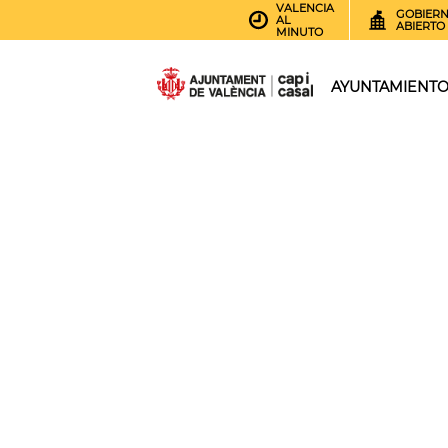
VALENCIA
GOBIER
AL
ABIERTO
MINUTO
AYUNTAMIENT