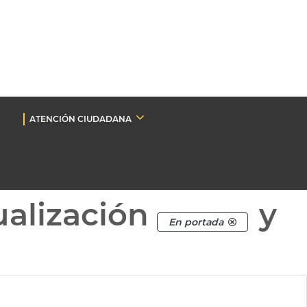
ATENCIÓN CIUDADANA
ualización
y
En portada