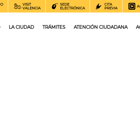
NO
VISIT
SEDE
CITA
A
VALENCIA
ELECTRÓNICA
PREVIA
O
LA CIUDAD
TRÁMITES
ATENCIÓN CIUDADANA
A