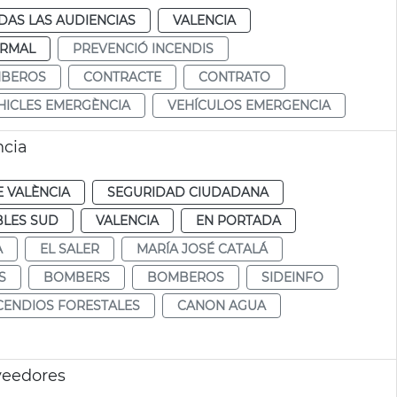
DAS LAS AUDIENCIAS
VALENCIA
RMAL
PREVENCIÓ INCENDIS
BEROS
CONTRACTE
CONTRATO
HICLES EMERGÈNCIA
VEHÍCULOS EMERGENCIA
ncia
 VALÈNCIA
SEGURIDAD CIUDADANA
LES SUD
VALENCIA
EN PORTADA
A
EL SALER
MARÍA JOSÉ CATALÁ
S
BOMBERS
BOMBEROS
SIDEINFO
CENDIOS FORESTALES
CANON AGUA
veedores