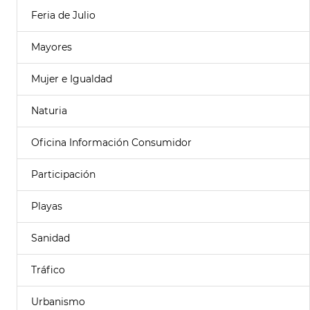
Feria de Julio
Mayores
Mujer e Igualdad
Naturia
Oficina Información Consumidor
Participación
Playas
Sanidad
Tráfico
Urbanismo