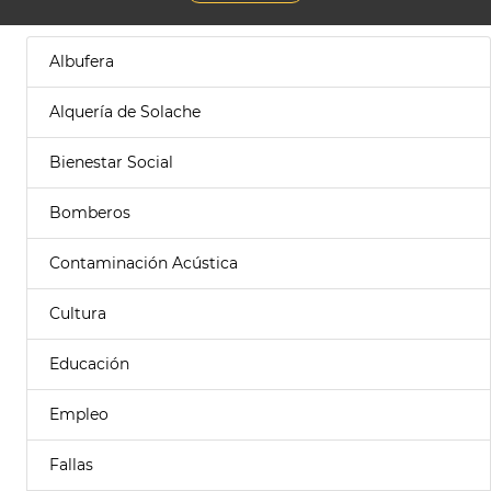
Albufera
Alquería de Solache
Bienestar Social
Bomberos
Contaminación Acústica
Cultura
Educación
Empleo
Fallas