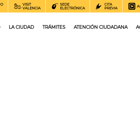
NO
VISIT
SEDE
CITA
A
VALENCIA
ELECTRÓNICA
PREVIA
O
LA CIUDAD
TRÁMITES
ATENCIÓN CIUDADANA
A