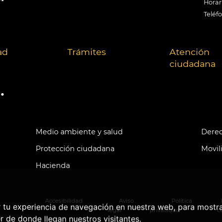
Horari
Teléf
ad
Trámites
Atención
ciudadana
.
Medio ambiente y salud
Derec
Protección ciudadana
Movil
Hacienda
Accesibilidad
Aviso
Política
r tu experiencia de navegación en nuestra web, para mostr
legal
privacidad
c
r de donde llegan nuestros visitantes.