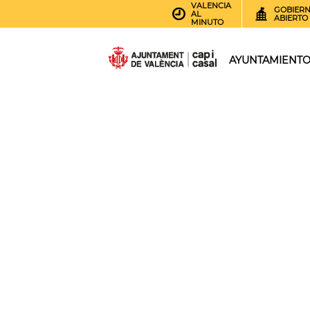
VALENCIA
GOBIER
AL
ABIERTO
MINUTO
AYUNTAMIENT