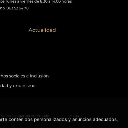
os: lunes a viernes de 8:30 a 14:00 horas
ono: 963 52 54 78
Actualidad
hos sociales e inclusión
idad y urbanismo
Política de
Agencia Antifraude
Mapa
arte contenidos personalizados y anuncios adecuados,
ookies
Web