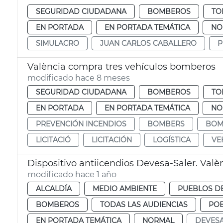
SEGURIDAD CIUDADANA
BOMBEROS
TO
EN PORTADA
EN PORTADA TEMÁTICA
NO
SIMULACRO
JUAN CARLOS CABALLERO
P
València compra tres vehículos bomberos
modificado hace 8 meses
SEGURIDAD CIUDADANA
BOMBEROS
TO
EN PORTADA
EN PORTADA TEMÁTICA
NO
PREVENCIÓN INCENDIOS
BOMBERS
BOM
LICITACIÓ
LICITACIÓN
LOGÍSTICA
VE
Dispositivo antiicendios Devesa-Saler. Valè
modificado hace 1 año
ALCALDÍA
MEDIO AMBIENTE
PUEBLOS DE
BOMBEROS
TODAS LAS AUDIENCIAS
POB
EN PORTADA TEMÁTICA
NORMAL
DEVES