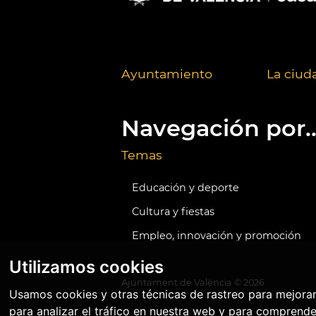
Ayuntamiento
La ciud
Navegación por..
Temas
Educación y deporte
Cultura y fiestas
Empleo, innovación y promoción
Utilizamos cookies
Ajuntament de València ©
2026
Usamos cookies y otras técnicas de rastreo para mejora
para analizar el tráfico en nuestra web y para comprende