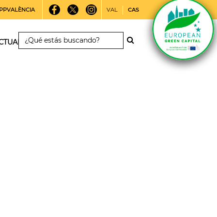
PPVALÈNCIA
VAL
CAS
CTUALIDAD