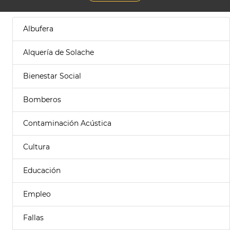
Albufera
Alquería de Solache
Bienestar Social
Bomberos
Contaminación Acústica
Cultura
Educación
Empleo
Fallas