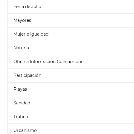
Feria de Julio
Mayores
Mujer e Igualdad
Naturia
Oficina Información Consumidor
Participación
Playas
Sanidad
Tráfico
Urbanismo