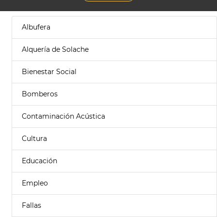
Albufera
Alquería de Solache
Bienestar Social
Bomberos
Contaminación Acústica
Cultura
Educación
Empleo
Fallas