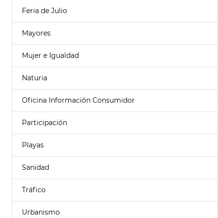
Feria de Julio
Mayores
Mujer e Igualdad
Naturia
Oficina Información Consumidor
Participación
Playas
Sanidad
Tráfico
Urbanismo