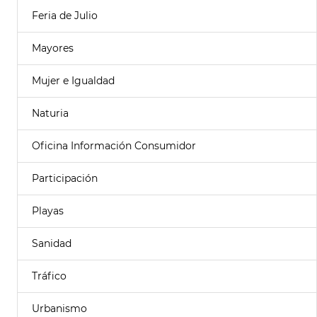
Feria de Julio
Mayores
Mujer e Igualdad
Naturia
Oficina Información Consumidor
Participación
Playas
Sanidad
Tráfico
Urbanismo