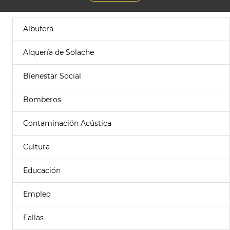
Albufera
Alquería de Solache
Bienestar Social
Bomberos
Contaminación Acústica
Cultura
Educación
Empleo
Fallas