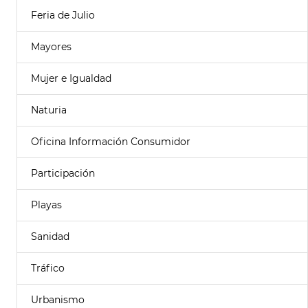
Feria de Julio
Mayores
Mujer e Igualdad
Naturia
Oficina Información Consumidor
Participación
Playas
Sanidad
Tráfico
Urbanismo