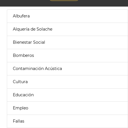
Albufera
Alquería de Solache
Bienestar Social
Bomberos
Contaminación Acústica
Cultura
Educación
Empleo
Fallas