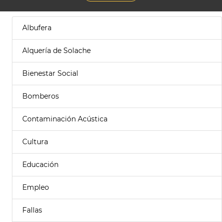
Albufera
Alquería de Solache
Bienestar Social
Bomberos
Contaminación Acústica
Cultura
Educación
Empleo
Fallas