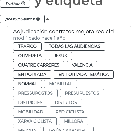
y etiqueta
Tráfico
.
presupuestos
Adjudicación contratos mejora red ciclista en 4 distritos
modificado hace 1 año
TRÁFICO
TODAS LAS AUDIENCIAS
OLIVERETA
JESUS
QUATRE CARRERES
VALENCIA
EN PORTADA
EN PORTADA TEMÁTICA
NORMAL
MOBILITAT
PRESSUPOSTOS
PRESUPUESTOS
DISTRICTES
DISTRITOS
MOBILIDAD
RED CICLISTA
XARXA CICLISTA
MILLORA
MEJORA
JESÚS CARBONELL