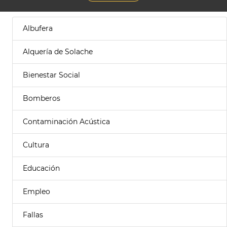
Albufera
Alquería de Solache
Bienestar Social
Bomberos
Contaminación Acústica
Cultura
Educación
Empleo
Fallas