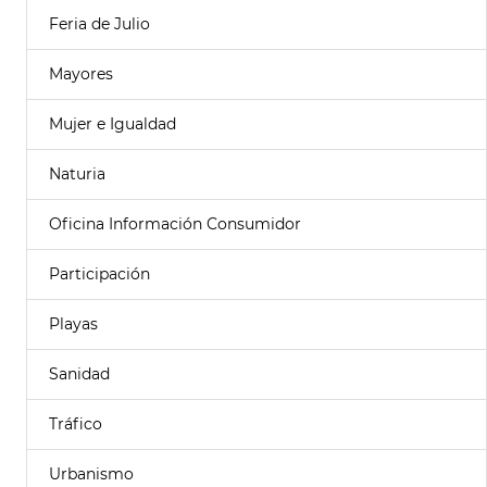
Feria de Julio
Mayores
Mujer e Igualdad
Naturia
Oficina Información Consumidor
Participación
Playas
Sanidad
Tráfico
Urbanismo