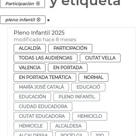
y etiqueta
Participación
.
pleno infantil
Pleno Infantil 2025
modificado hace 8 meses
ALCALDÍA
PARTICIPACIÓN
TODAS LAS AUDIENCIAS
CIUTAT VELLA
VALENCIA
EN PORTADA
EN PORTADA TEMÁTICA
NORMAL
MARÍA JOSÉ CATALÁ
EDUCACIÓ
EDUCACIÓN
PLENO INFANTIL
CIUDAD EDUCADORA
CIUTAT EDUCADORA
HEMICICLO
HEMICICLE
ALCALDESA
ALCALDESSA
ROCÍO GIL
10D