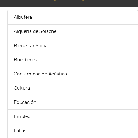
Albufera
Alquería de Solache
Bienestar Social
Bomberos
Contaminación Acústica
Cultura
Educación
Empleo
Fallas