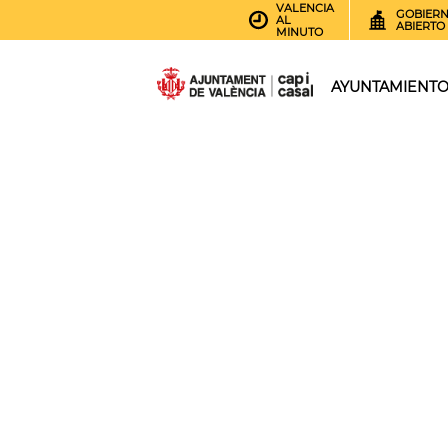
VALENCIA
GOBIER
AL
ABIERTO
MINUTO
AYUNTAMIENT