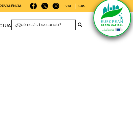
PPVALÈNCIA
VAL
CAS
CTUALIDAD