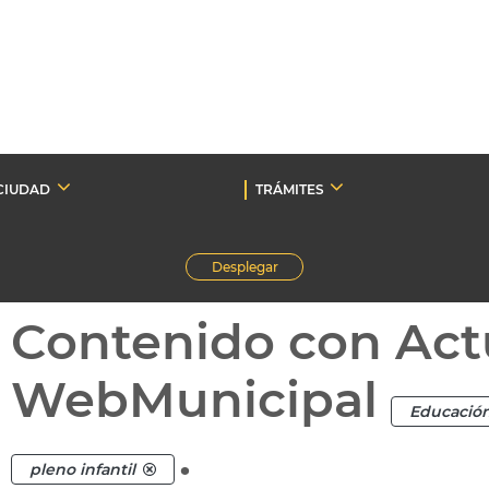
CIUDAD
TRÁMITES
Desplegar
Contenido con Act
WebMunicipal
Educació
.
pleno infantil