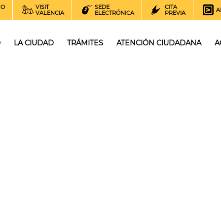
NO
VISIT
SEDE
CITA
A
VALENCIA
ELECTRÓNICA
PREVIA
O
LA CIUDAD
TRÁMITES
ATENCIÓN CIUDADANA
A