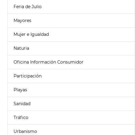
Feria de Julio
Mayores
Mujer e Igualdad
Naturia
Oficina Información Consumidor
Participación
Playas
Sanidad
Tráfico
Urbanismo