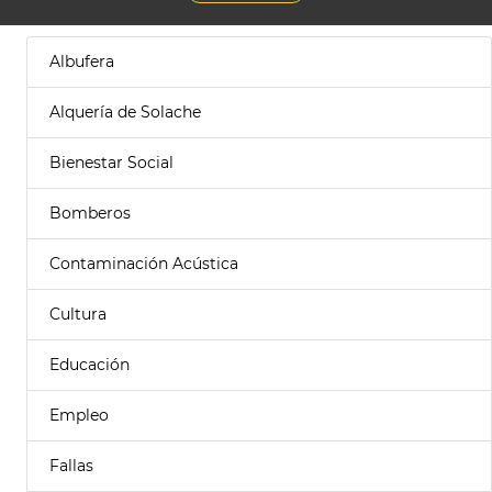
Albufera
Alquería de Solache
Bienestar Social
Bomberos
Contaminación Acústica
Cultura
Educación
Empleo
Fallas