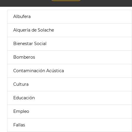
Albufera
Alquería de Solache
Bienestar Social
Bomberos
Contaminación Acústica
Cultura
Educación
Empleo
Fallas