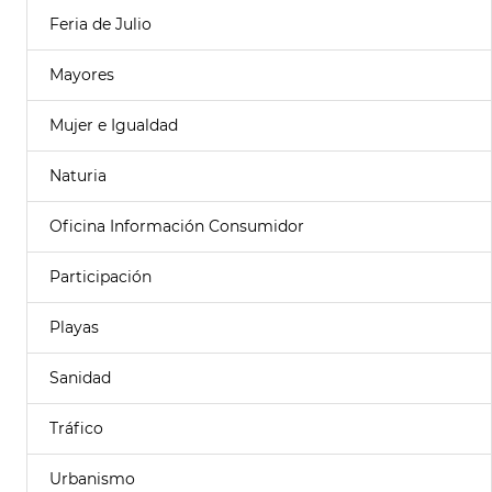
Feria de Julio
Mayores
Mujer e Igualdad
Naturia
Oficina Información Consumidor
Participación
Playas
Sanidad
Tráfico
Urbanismo