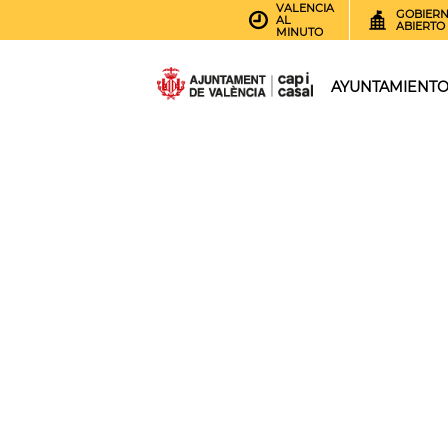
VALENCIA
GOBIER
AL
ABIERTO
MINUTO
AYUNTAMIENT