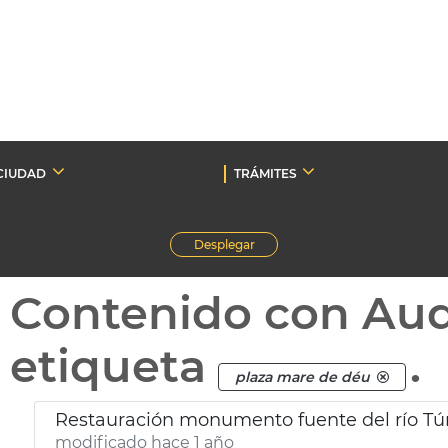
CIUDAD
TRÁMITES
Desplegar
Contenido con Au
etiqueta
.
plaza mare de déu
Restauración monumento fuente del río Túr
modificado hace 1 año