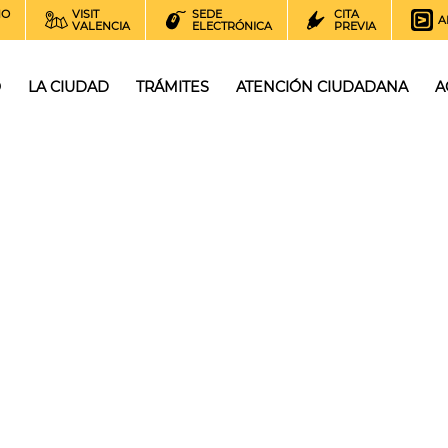
NO
VISIT
SEDE
CITA
A
VALENCIA
ELECTRÓNICA
PREVIA
O
LA CIUDAD
TRÁMITES
ATENCIÓN CIUDADANA
A