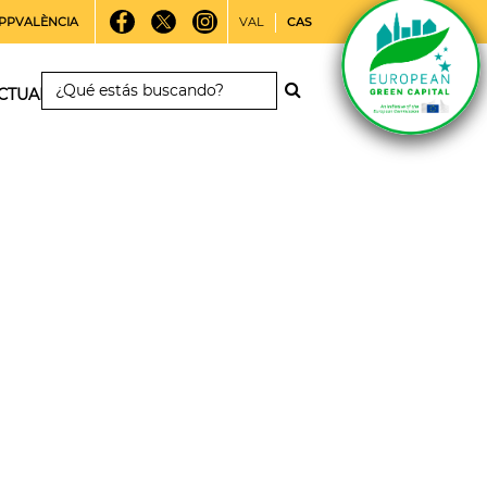
PPVALÈNCIA
VAL
CAS
CTUALIDAD