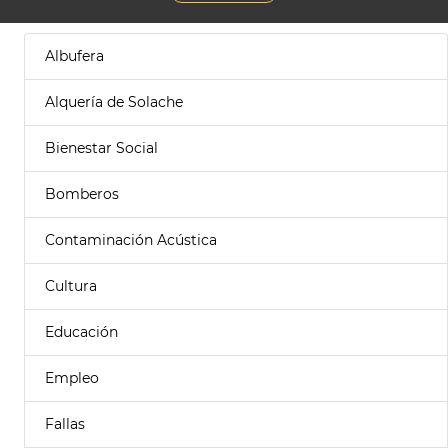
Albufera
Alquería de Solache
Bienestar Social
Bomberos
Contaminación Acústica
Cultura
Educación
Empleo
Fallas