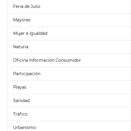
Feria de Julio
Mayores
Mujer e Igualdad
Naturia
Oficina Información Consumidor
Participación
Playas
Sanidad
Tráfico
Urbanismo