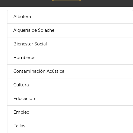
Albufera
Alquería de Solache
Bienestar Social
Bomberos
Contaminación Acústica
Cultura
Educación
Empleo
Fallas