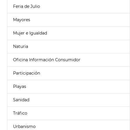
Feria de Julio
Mayores
Mujer e Igualdad
Naturia
Oficina Información Consumidor
Participación
Playas
Sanidad
Tráfico
Urbanismo