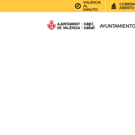
VALENCIA
GOBIER
AL
ABIERTO
MINUTO
AYUNTAMIENT