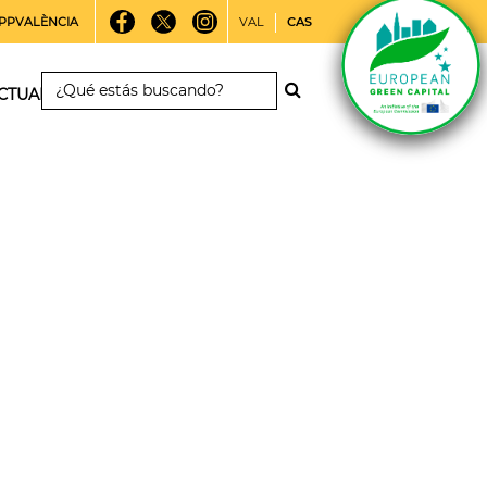
PPVALÈNCIA
VAL
CAS
CTUALIDAD