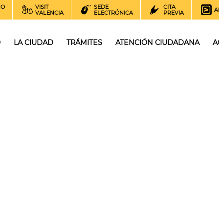
NO
VISIT
SEDE
CITA
A
VALENCIA
ELECTRÓNICA
PREVIA
O
LA CIUDAD
TRÁMITES
ATENCIÓN CIUDADANA
A