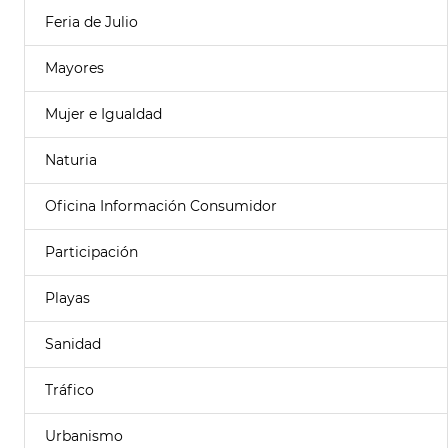
Feria de Julio
Mayores
Mujer e Igualdad
Naturia
Oficina Información Consumidor
Participación
Playas
Sanidad
Tráfico
Urbanismo