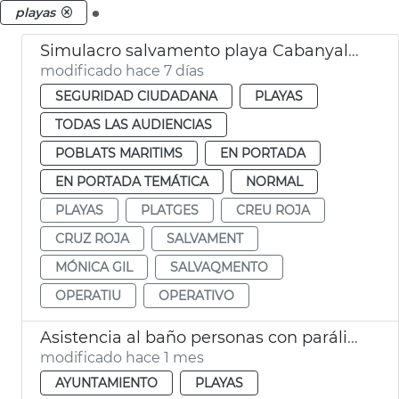
.
playas
Simulacro salvamento playa Cabanyal València
modificado hace 7 días
SEGURIDAD CIUDADANA
PLAYAS
TODAS LAS AUDIENCIAS
POBLATS MARITIMS
EN PORTADA
EN PORTADA TEMÁTICA
NORMAL
PLAYAS
PLATGES
CREU ROJA
CRUZ ROJA
SALVAMENT
MÓNICA GIL
SALVAQMENTO
OPERATIU
OPERATIVO
Asistencia al baño personas con parálisis cerebral València
modificado hace 1 mes
AYUNTAMIENTO
PLAYAS