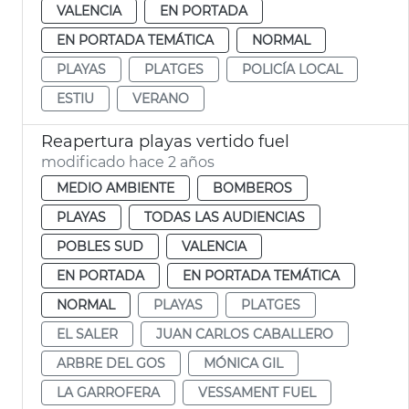
VALENCIA
EN PORTADA
EN PORTADA TEMÁTICA
NORMAL
PLAYAS
PLATGES
POLICÍA LOCAL
ESTIU
VERANO
Reapertura playas vertido fuel
modificado hace 2 años
MEDIO AMBIENTE
BOMBEROS
PLAYAS
TODAS LAS AUDIENCIAS
POBLES SUD
VALENCIA
EN PORTADA
EN PORTADA TEMÁTICA
NORMAL
PLAYAS
PLATGES
EL SALER
JUAN CARLOS CABALLERO
ARBRE DEL GOS
MÓNICA GIL
LA GARROFERA
VESSAMENT FUEL