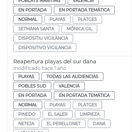
POBLATS MARITIMS
VALENCIA
EN PORTADA
EN PORTADA TEMÁTICA
NORMAL
PLAYAS
PLATGES
SETMANA SANTA
MÓNICA GIL
DISPOSITIU VIGILÀNCIA
DISPOSITIVO VIGILANCIA
Reapertura playas del sur dana
modificado hace 1 año
PLAYAS
TODAS LAS AUDIENCIAS
POBLES SUD
VALENCIA
EN PORTADA
EN PORTADA TEMÁTICA
NORMAL
PLAYAS
PLATGES
PINEDO
EL SALER
LIMPIEZA
NETEJA
EL PERELLONET
DANA