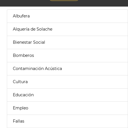
Albufera
Alquería de Solache
Bienestar Social
Bomberos
Contaminación Acústica
Cultura
Educación
Empleo
Fallas