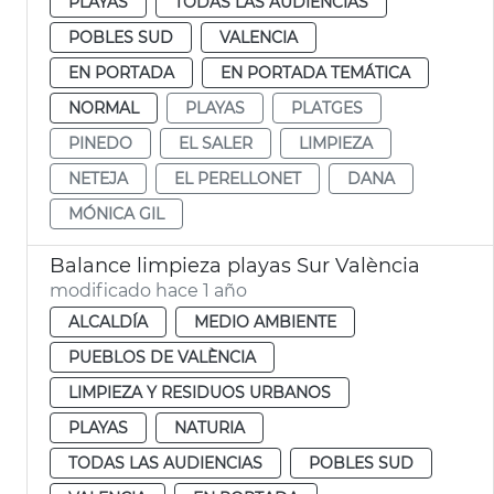
PLAYAS
TODAS LAS AUDIENCIAS
POBLES SUD
VALENCIA
EN PORTADA
EN PORTADA TEMÁTICA
NORMAL
PLAYAS
PLATGES
PINEDO
EL SALER
LIMPIEZA
NETEJA
EL PERELLONET
DANA
MÓNICA GIL
Balance limpieza playas Sur València
modificado hace 1 año
ALCALDÍA
MEDIO AMBIENTE
PUEBLOS DE VALÈNCIA
LIMPIEZA Y RESIDUOS URBANOS
PLAYAS
NATURIA
TODAS LAS AUDIENCIAS
POBLES SUD