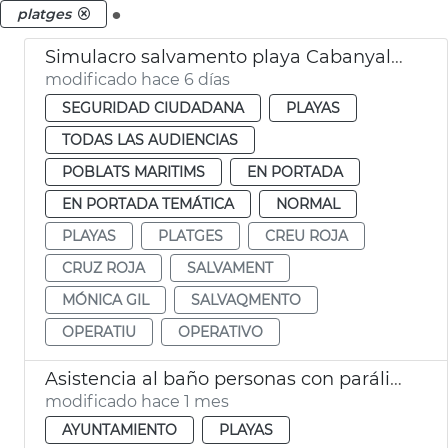
.
platges
Simulacro salvamento playa Cabanyal València
modificado hace 6 días
SEGURIDAD CIUDADANA
PLAYAS
TODAS LAS AUDIENCIAS
POBLATS MARITIMS
EN PORTADA
EN PORTADA TEMÁTICA
NORMAL
PLAYAS
PLATGES
CREU ROJA
CRUZ ROJA
SALVAMENT
MÓNICA GIL
SALVAQMENTO
OPERATIU
OPERATIVO
Asistencia al baño personas con parálisis cerebral València
modificado hace 1 mes
AYUNTAMIENTO
PLAYAS