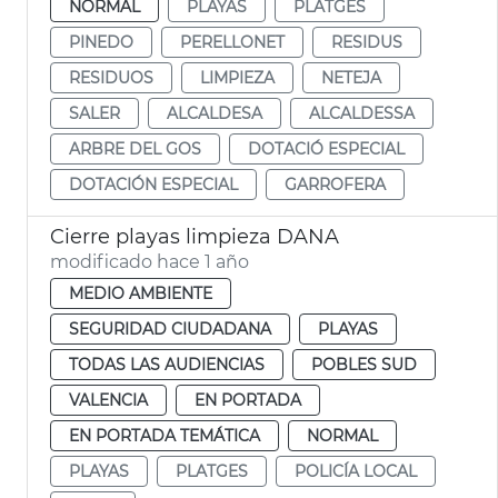
NORMAL
PLAYAS
PLATGES
PINEDO
PERELLONET
RESIDUS
RESIDUOS
LIMPIEZA
NETEJA
SALER
ALCALDESA
ALCALDESSA
ARBRE DEL GOS
DOTACIÓ ESPECIAL
DOTACIÓN ESPECIAL
GARROFERA
Cierre playas limpieza DANA
modificado hace 1 año
MEDIO AMBIENTE
SEGURIDAD CIUDADANA
PLAYAS
TODAS LAS AUDIENCIAS
POBLES SUD
VALENCIA
EN PORTADA
EN PORTADA TEMÁTICA
NORMAL
PLAYAS
PLATGES
POLICÍA LOCAL