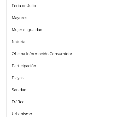
Feria de Julio
Mayores
Mujer e Igualdad
Naturia
Oficina Información Consumidor
Participación
Playas
Sanidad
Tráfico
Urbanismo