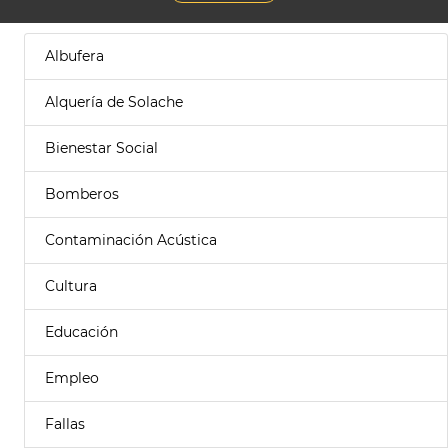
Albufera
Alquería de Solache
Bienestar Social
Bomberos
Contaminación Acústica
Cultura
Educación
Empleo
Fallas